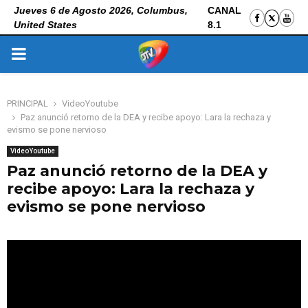
Jueves 6 de Agosto 2026, Columbus,
CANAL
United States
8.1
PRIMARY
MENU
PRINCIPAL
VideoYoutube
Paz anunció retorno de la DEA y recibe apoyo: Lara la rechaza y
evismo se pone nervioso
VideoYoutube
Paz anunció retorno de la DEA y
recibe apoyo: Lara la rechaza y
evismo se pone nervioso
28 de octubre de 2025
0
121