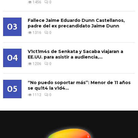
1456
0
Fallece Jaime Eduardo Dunn Castellanos,
03
padre del ex precandidato Jaime Dunn
1316
0
V1ct1m4s de Senkata y Sacaba viajaran a
04
EE.UU. para asistir a audiencia,...
1206
0
“No puedo soportar más”: Menor de 11 años
05
se qu1t4 la v1d4...
1112
0