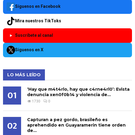
Síguenos en Facebook
Mira nuestros TikToks
Suscríbete al canal
Síguenos en X
LO MÁS LEÍDO
‘Hay que m4t4rlo, hay que c4rne4rl0’: Evista
01
denuncia xen0f0b14 y violencia de...
1730
0
Capturan a pez gordo, brasileño es
02
aprehendido en Guayaramerin tiene orden
de...