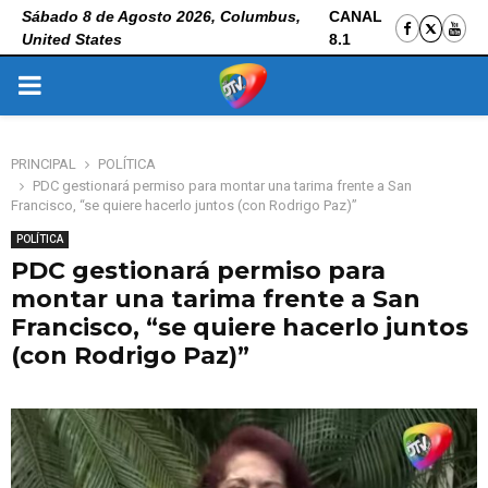
Sábado 8 de Agosto 2026, Columbus,
CANAL
United States
8.1
PRIMARY
MENU
PRINCIPAL
POLÍTICA
PDC gestionará permiso para montar una tarima frente a San
Francisco, “se quiere hacerlo juntos (con Rodrigo Paz)”
POLÍTICA
PDC gestionará permiso para
montar una tarima frente a San
Francisco, “se quiere hacerlo juntos
(con Rodrigo Paz)”
3 de noviembre de 2025
0
127