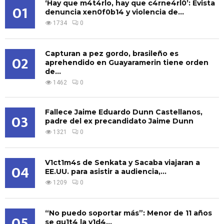
‘Hay que m4t4rlo, hay que c4rne4rl0’: Evista
01
denuncia xen0f0b14 y violencia de...
1734
0
Capturan a pez gordo, brasileño es
02
aprehendido en Guayaramerin tiene orden
de...
1462
0
Fallece Jaime Eduardo Dunn Castellanos,
03
padre del ex precandidato Jaime Dunn
1321
0
V1ct1m4s de Senkata y Sacaba viajaran a
04
EE.UU. para asistir a audiencia,...
1209
0
“No puedo soportar más”: Menor de 11 años
05
se qu1t4 la v1d4...