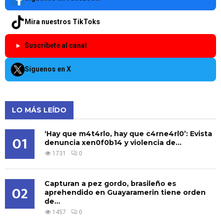
Mira nuestros TikToks
Suscríbete al canal
Síguenos en X
LO MÁS LEÍDO
‘Hay que m4t4rlo, hay que c4rne4rl0’: Evista
01
denuncia xen0f0b14 y violencia de...
1731
0
Capturan a pez gordo, brasileño es
02
aprehendido en Guayaramerin tiene orden
de...
1457
0