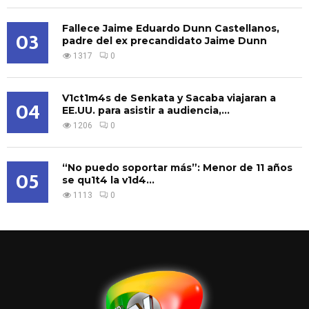
Fallece Jaime Eduardo Dunn Castellanos,
03
padre del ex precandidato Jaime Dunn
1317
0
V1ct1m4s de Senkata y Sacaba viajaran a
04
EE.UU. para asistir a audiencia,...
1206
0
“No puedo soportar más”: Menor de 11 años
05
se qu1t4 la v1d4...
1113
0