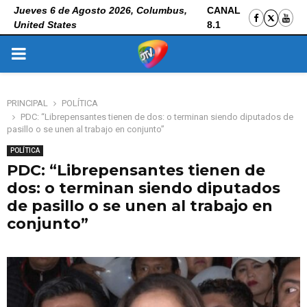
Jueves 6 de Agosto 2026, Columbus,
CANAL
United States
8.1
PRIMARY
MENU
PRINCIPAL
POLÍTICA
PDC: “Librepensantes tienen de dos: o terminan siendo diputados de
pasillo o se unen al trabajo en conjunto”
POLÍTICA
PDC: “Librepensantes tienen de
dos: o terminan siendo diputados
de pasillo o se unen al trabajo en
conjunto”
4 de noviembre de 2025
0
132