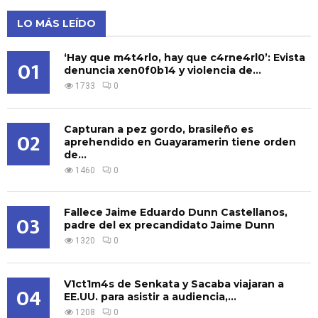
LO MÁS LEÍDO
‘Hay que m4t4rlo, hay que c4rne4rl0’: Evista
01
denuncia xen0f0b14 y violencia de...
1733
0
Capturan a pez gordo, brasileño es
02
aprehendido en Guayaramerin tiene orden
de...
1460
0
Fallece Jaime Eduardo Dunn Castellanos,
03
padre del ex precandidato Jaime Dunn
1320
0
V1ct1m4s de Senkata y Sacaba viajaran a
04
EE.UU. para asistir a audiencia,...
1208
0