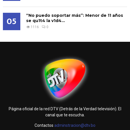
“No puedo soportar más”: Menor de 11 años
05
se qu1t4 la v1d4...
1116
0
Página oficial de la red DTV (Detrás de la Verdad televisión). El
canal que te escucha.
Contactos
adminstracion@dtv.bo