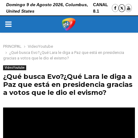
Domingo 9 de Agosto 2026, Columbus,
CANAL
United States
8.1
PRIMARY
MENU
PRINCIPAL
VideoYoutube
¿Qué busca Evo?¿Qué Lara le diga a Paz que está en presidencia
gracias a votos que le dio el evismo?
VideoYoutube
¿Qué busca Evo?¿Qué Lara le diga a
Paz que está en presidencia gracias
a votos que le dio el evismo?
24 de octubre de 2025
0
117