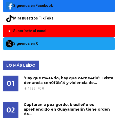
Síguenos en Facebook
Mira nuestros TikToks
Suscríbete al canal
Síguenos en X
LO MÁS LEÍDO
‘Hay que m4t4rlo, hay que c4rne4rl0’: Evista
01
denuncia xen0f0b14 y violencia de...
1735
0
Capturan a pez gordo, brasileño es
02
aprehendido en Guayaramerin tiene orden
de...