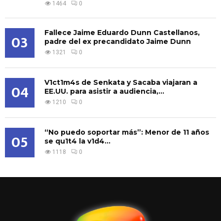
1464
0
Fallece Jaime Eduardo Dunn Castellanos,
03
padre del ex precandidato Jaime Dunn
1321
0
V1ct1m4s de Senkata y Sacaba viajaran a
04
EE.UU. para asistir a audiencia,...
1210
0
“No puedo soportar más”: Menor de 11 años
05
se qu1t4 la v1d4...
1118
0