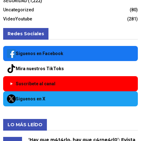
SEGURIDAD
(1,222)
Uncategorized
(80)
VideoYoutube
(281)
Redes Sociales
Síguenos en Facebook
Mira nuestros TikToks
Suscríbete al canal
Síguenos en X
LO MÁS LEÍDO
‘Hay que m4t4rlo, hay que c4rne4rl0’: Evista