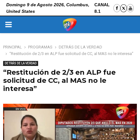
Domingo 9 de Agosto 2026, Columbus,
CANAL
United States
8.1
PRIMARY
MENU
PRINCIPAL
PROGRAMAS
DETRÁS DE LA VERDAD
“Restitución de 2/3 en ALP fue solicitud de CC, al MAS no le interesa”
DETRÁS DE LA VERDAD
“Restitución de 2/3 en ALP fue
solicitud de CC, al MAS no le
interesa”
31 de octubre de 2025
0
112