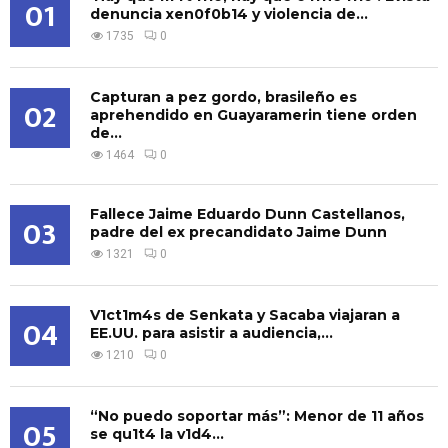
01
denuncia xen0f0b14 y violencia de...
1735
0
Capturan a pez gordo, brasileño es
02
aprehendido en Guayaramerin tiene orden
de...
1464
0
Fallece Jaime Eduardo Dunn Castellanos,
03
padre del ex precandidato Jaime Dunn
1321
0
V1ct1m4s de Senkata y Sacaba viajaran a
04
EE.UU. para asistir a audiencia,...
1210
0
“No puedo soportar más”: Menor de 11 años
05
se qu1t4 la v1d4...