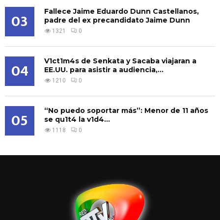
Fallece Jaime Eduardo Dunn Castellanos,
03
padre del ex precandidato Jaime Dunn
1321
0
V1ct1m4s de Senkata y Sacaba viajaran a
04
EE.UU. para asistir a audiencia,...
1210
0
“No puedo soportar más”: Menor de 11 años
05
se qu1t4 la v1d4...
1118
0