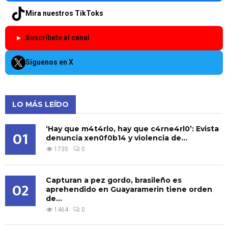
Mira nuestros TikToks
Suscríbete al canal
Síguenos en X
LO MÁS LEÍDO
‘Hay que m4t4rlo, hay que c4rne4rl0’: Evista
01
denuncia xen0f0b14 y violencia de...
1735
0
Capturan a pez gordo, brasileño es
02
aprehendido en Guayaramerin tiene orden
de...
1464
0