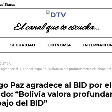
ed States
El canal que te escucha...
SEGURIDAD
ECONOMÍA
INTERNACIO
OLÍTICA
agradece al BID por el respaldo: “Bolivia valora profundamente el trabajo del
go Paz agradece al BID por el
ldo: “Bolivia valora profund
bajo del BID”
 de 2025
0
116