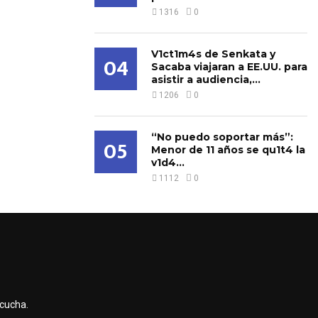
1316
0
V1ct1m4s de Senkata y
04
Sacaba viajaran a EE.UU. para
asistir a audiencia,...
1206
0
“No puedo soportar más”:
05
Menor de 11 años se qu1t4 la
v1d4...
1112
0
scucha.