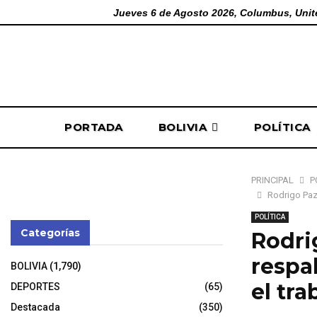
Jueves 6 de Agosto 2026, Columbus, Unit
PORTADA
BOLIVIA
POLÍTICA
PRINCIPAL
P
Rodrigo Paz 
POLÍTICA
Categorías
Rodri
respa
BOLIVIA
(1,790)
el tra
DEPORTES
(65)
Destacada
(350)
31 de octubre