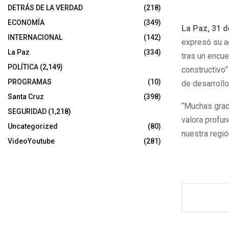
DETRÁS DE LA VERDAD
(218)
ECONOMÍA
(349)
La Paz, 31 
INTERNACIONAL
(142)
expresó su ag
La Paz
(334)
tras un encue
POLÍTICA
(2,149)
constructivo”
PROGRAMAS
(10)
de desarrollo 
Santa Cruz
(398)
“Muchas graci
SEGURIDAD
(1,218)
valora profu
Uncategorized
(80)
nuestra regi
VideoYoutube
(281)