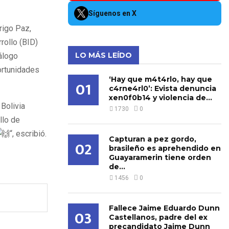
Síguenos en X
rigo Paz,
rollo (BID)
LO MÁS LEÍDO
álogo
ortunidades
‘Hay que m4t4rlo, hay que
01
c4rne4rl0’: Evista denuncia
xen0f0b14 y violencia de...
 Bolivia
1730
0
llo de
“, escribió.
Capturan a pez gordo,
02
brasileño es aprehendido en
Guayaramerin tiene orden
de...
1456
0
Fallece Jaime Eduardo Dunn
03
Castellanos, padre del ex
precandidato Jaime Dunn