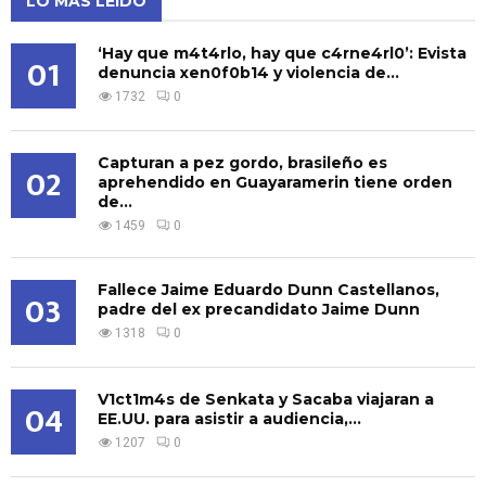
LO MÁS LEÍDO
‘Hay que m4t4rlo, hay que c4rne4rl0’: Evista
01
denuncia xen0f0b14 y violencia de...
1732
0
Capturan a pez gordo, brasileño es
02
aprehendido en Guayaramerin tiene orden
de...
1459
0
Fallece Jaime Eduardo Dunn Castellanos,
03
padre del ex precandidato Jaime Dunn
1318
0
V1ct1m4s de Senkata y Sacaba viajaran a
04
EE.UU. para asistir a audiencia,...
1207
0