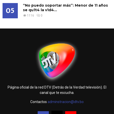
“No puedo soportar más”: Menor de 11 años
05
se qu1t4 la v1d4...
1116
0
Página oficial de la red DTV (Detrás de la Verdad televisión). El
canal que te escucha.
Contactos
adminstracion@dtv.bo