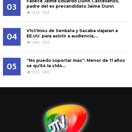
Fallece Jaime Eduardo Dunn Castellanos,
03
padre del ex precandidato Jaime Dunn
1316
0
V1ct1m4s de Senkata y Sacaba viajaran a
04
EE.UU. para asistir a audiencia,...
1206
0
“No puedo soportar más”: Menor de 11 años
05
se qu1t4 la v1d4...
1112
0