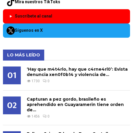
Mira nuestros TikToks
Suscríbete al canal
Síguenos en X
LO MÁS LEÍDO
‘Hay que m4t4rlo, hay que c4rne4rl0’: Evista
01
denuncia xen0f0b14 y violencia de...
1730
0
Capturan a pez gordo, brasileño es
02
aprehendido en Guayaramerin tiene orden
de...
1456
0