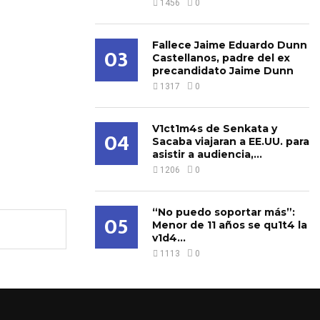
1456
0
Fallece Jaime Eduardo Dunn
03
Castellanos, padre del ex
precandidato Jaime Dunn
1317
0
V1ct1m4s de Senkata y
04
Sacaba viajaran a EE.UU. para
asistir a audiencia,...
1206
0
“No puedo soportar más”:
05
Menor de 11 años se qu1t4 la
v1d4...
1113
0