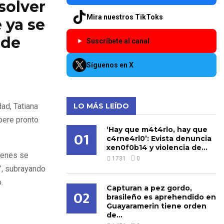
solver
Mira nuestros TikToks
 ya se
 de
Suscríbete al canal
Síguenos en X
ad, Tatiana
LO MÁS LEÍDO
pere pronto
‘Hay que m4t4rlo, hay que
01
c4rne4rl0’: Evista denuncia
xen0f0b14 y violencia de...
ienes se
1731
0
l”, subrayando
.
Capturan a pez gordo,
02
brasileño es aprehendido en
Guayaramerin tiene orden
de...