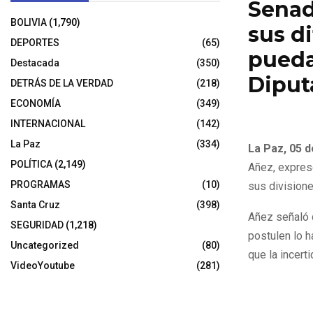
Senad
BOLIVIA
(1,790)
sus di
DEPORTES
(65)
pueda
Destacada
(350)
Diput
DETRÁS DE LA VERDAD
(218)
ECONOMÍA
(349)
5 de noviembr
INTERNACIONAL
(142)
La Paz
(334)
La Paz, 05 
POLÍTICA
(2,149)
Añez, expres
PROGRAMAS
(10)
sus divisione
Santa Cruz
(398)
Añez señaló 
SEGURIDAD
(1,218)
postulen lo h
Uncategorized
(80)
que la incert
VideoYoutube
(281)