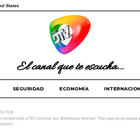
ed States
El canal que te escucha...
SEGURIDAD
ECONOMÍA
INTERNACIO
OLÍTICA
 Unidad pide a PDC resolver sus diferencias internas: “Para que ya se pueda a
putados”