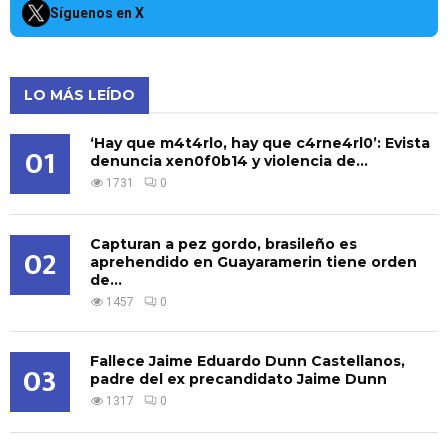
Síguenos en X
LO MÁS LEÍDO
‘Hay que m4t4rlo, hay que c4rne4rl0’: Evista
01
denuncia xen0f0b14 y violencia de...
1731
0
Capturan a pez gordo, brasileño es
02
aprehendido en Guayaramerin tiene orden
de...
1457
0
Fallece Jaime Eduardo Dunn Castellanos,
03
padre del ex precandidato Jaime Dunn
1317
0