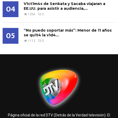
V1ct1m4s de Senkata y Sacaba viajaran a
04
EE.UU. para asistir a audiencia,...
1206
0
“No puedo soportar más”: Menor de 11 años
05
se qu1t4 la v1d4...
1113
0
Página oficial de la red DTV (Detrás de la Verdad televisión). El