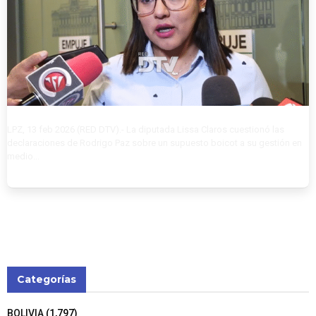
LPZ, 13 feb 2026 (RED DTV).- La diputada Lissa Claros cuestionó las
declaraciones de Rodrigo Paz sobre un supuesto boicot a su gestión en
medio...
Categorías
BOLIVIA
(1,797)