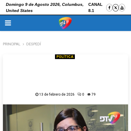
Domingo 9 de Agosto 2026, Columbus,
CANAL
United States
8.1
PRIMARY
MENU
PRINCIPAL
DESPEDÍ
POLÍTICA
“Rodrigo Paz deja de QUEJARTE y ponte a
TRABAJAR. Despedí a todos los funcionarios
corruptos masistas que están dañando el
aparato estatal”
13 de febrero de 2026
0
79