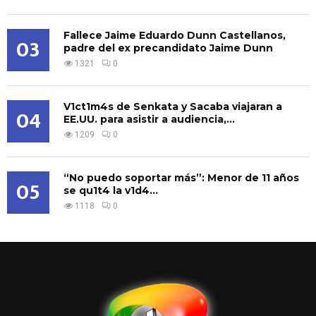
Fallece Jaime Eduardo Dunn Castellanos,
03
padre del ex precandidato Jaime Dunn
1321
0
V1ct1m4s de Senkata y Sacaba viajaran a
04
EE.UU. para asistir a audiencia,...
1209
0
“No puedo soportar más”: Menor de 11 años
05
se qu1t4 la v1d4...
1118
0