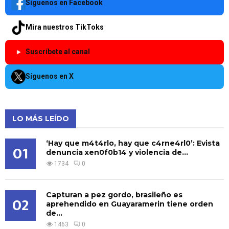
Síguenos en Facebook
Mira nuestros TikToks
Suscríbete al canal
Síguenos en X
LO MÁS LEÍDO
‘Hay que m4t4rlo, hay que c4rne4rl0’: Evista
01
denuncia xen0f0b14 y violencia de...
1734
0
Capturan a pez gordo, brasileño es
02
aprehendido en Guayaramerin tiene orden
de...
1463
0