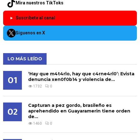
Mira nuestros TikToks
Suscríbete al canal
Síguenos en X
LO MÁS LEÍDO
‘Hay que m4t4rlo, hay que c4rne4rl0’: Evista
01
denuncia xen0f0b14 y violencia de...
1732
0
Capturan a pez gordo, brasileño es
02
aprehendido en Guayaramerin tiene orden
de...
1460
0