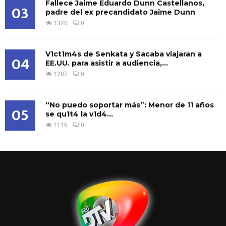
Fallece Jaime Eduardo Dunn Castellanos,
03
padre del ex precandidato Jaime Dunn
1320
0
V1ct1m4s de Senkata y Sacaba viajaran a
04
EE.UU. para asistir a audiencia,...
1207
0
“No puedo soportar más”: Menor de 11 años
05
se qu1t4 la v1d4...
1116
0