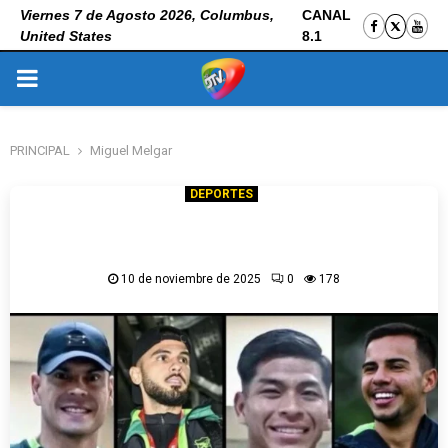
Viernes 7 de Agosto 2026, Columbus,
CANAL
United States
8.1
PRIMARY
MENU
PRINCIPAL
Miguel Melgar
DEPORTES
Selección desafecta a cuatro jugadores de
Bolívar por incumplir convocatoria
10 de noviembre de 2025
0
178