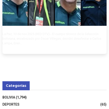
La Paz, 10 de nov 2025 (RED DTV).- El cuerpo técnico de la Selección
boliviana, encabezado por Óscar Villegas, decidió desafectar a Carlos
Lampe, Ervin...
Categorías
BOLIVIA
(1,794)
DEPORTES
(65)