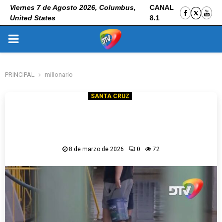
Viernes 7 de Agosto 2026, Columbus,
CANAL
United States
8.1
PRIMARY
MENU
PRINCIPAL
millonario
SANTA CRUZ
Bs. 91 millones en remodelación al Tahuichi
y está peor que antes, población expresa
descontento contra Camacho
8 de marzo de 2026
0
72