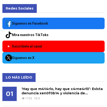
Redes Sociales
Síguenos en Facebook
Mira nuestros TikToks
Suscríbete al canal
Síguenos en X
LO MÁS LEÍDO
‘Hay que m4t4rlo, hay que c4rne4rl0’: Evista
01
denuncia xen0f0b14 y violencia de...
1732
0