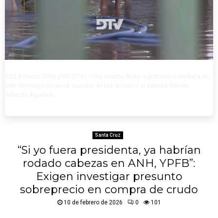
SCZ,8 marzo 2026 (RED DTV).- Una intensa lluvia registrada la mañana de
este domingo provocó que uno de los accesos al estadio Ramón
Tahuichi Aguilera,...
Santa Cruz
“Si yo fuera presidenta, ya habrían
rodado cabezas en ANH, YPFB”:
Exigen investigar presunto
sobreprecio en compra de crudo
10 de febrero de 2026
0
101