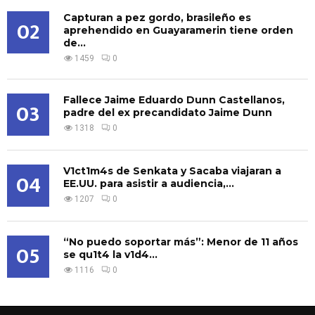
Capturan a pez gordo, brasileño es
02
aprehendido en Guayaramerin tiene orden
de...
1459
0
Fallece Jaime Eduardo Dunn Castellanos,
03
padre del ex precandidato Jaime Dunn
1318
0
V1ct1m4s de Senkata y Sacaba viajaran a
04
EE.UU. para asistir a audiencia,...
1207
0
“No puedo soportar más”: Menor de 11 años
05
se qu1t4 la v1d4...
1116
0