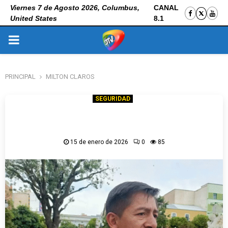
Viernes 7 de Agosto 2026, Columbus,
CANAL
United States
8.1
PRIMARY
MENU
PRINCIPAL
MILTON CLAROS
SEGURIDAD
Caso Montaño salpica a exautoridades como
Henry Nina y exministro de Evo Morales
15 de enero de 2026
0
85