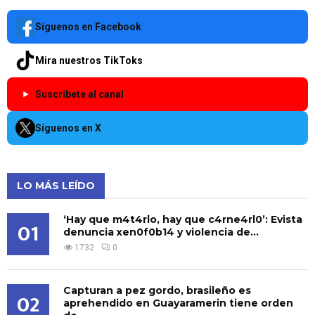
Síguenos en Facebook
Mira nuestros TikToks
Suscríbete al canal
Síguenos en X
LO MÁS LEÍDO
‘Hay que m4t4rlo, hay que c4rne4rl0’: Evista
01
denuncia xen0f0b14 y violencia de...
1732
0
Capturan a pez gordo, brasileño es
02
aprehendido en Guayaramerin tiene orden