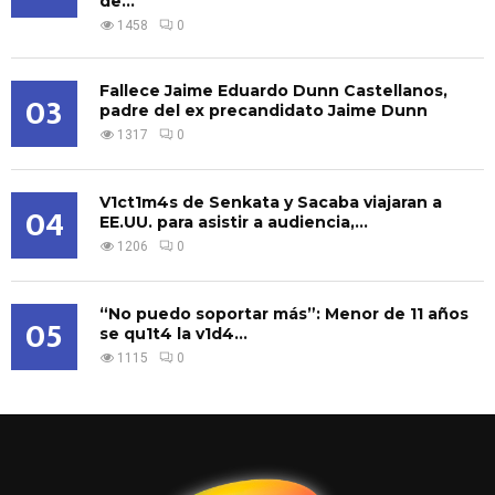
de...
1458
0
Fallece Jaime Eduardo Dunn Castellanos,
03
padre del ex precandidato Jaime Dunn
1317
0
V1ct1m4s de Senkata y Sacaba viajaran a
04
EE.UU. para asistir a audiencia,...
1206
0
“No puedo soportar más”: Menor de 11 años
05
se qu1t4 la v1d4...
1115
0