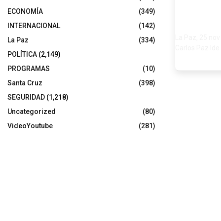
ECONOMÍA
(349)
INTERNACIONAL
(142)
La Paz, 25 nov
La Paz
(334)
Carlos Paz Ide
POLÍTICA
(2,149)
PROGRAMAS
(10)
Santa Cruz
(398)
SEGURIDAD
(1,218)
Uncategorized
(80)
VideoYoutube
(281)