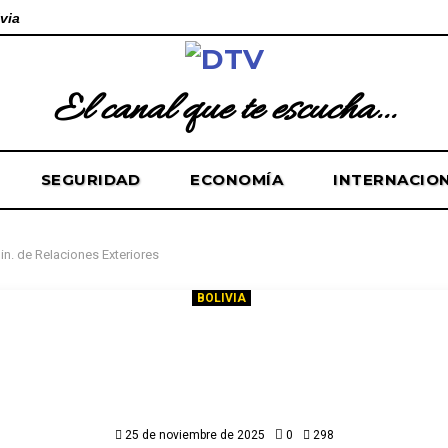
via
El canal que te escucha...
SEGURIDAD
ECONOMÍA
INTERNACIO
in. de Relaciones Exteriores
BOLIVIA
 Paz, Héctor Huanca y Rodrigo A
ionados como viceministros en M
Relaciones Exteriores
25 de noviembre de 2025
0
298