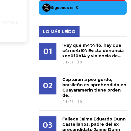
Síguenos en X
e martes a
LO MÁS LEÍDO
‘Hay que m4t4rlo, hay que
01
c4rne4rl0’: Evista denuncia
xen0f0b14 y violencia de...
1731
0
Capturan a pez gordo,
02
brasileño es aprehendido en
Guayaramerin tiene orden
de...
1456
0
Fallece Jaime Eduardo Dunn
03
Castellanos, padre del ex
precandidato Jaime Dunn