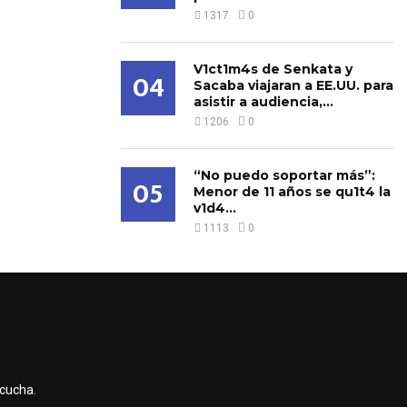
1317
0
V1ct1m4s de Senkata y
04
Sacaba viajaran a EE.UU. para
asistir a audiencia,...
1206
0
“No puedo soportar más”:
05
Menor de 11 años se qu1t4 la
v1d4...
1113
0
scucha.