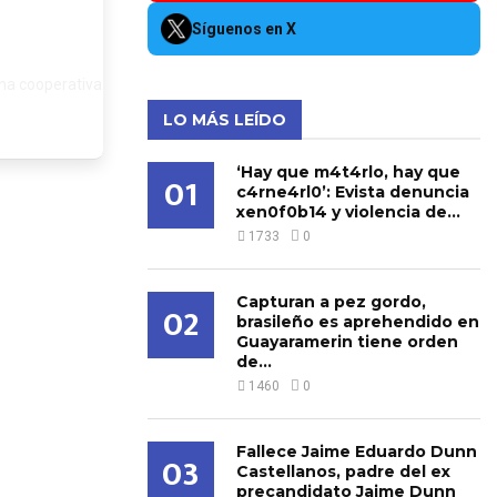
Síguenos en X
una cooperativa
LO MÁS LEÍDO
‘Hay que m4t4rlo, hay que
01
c4rne4rl0’: Evista denuncia
xen0f0b14 y violencia de...
1733
0
Capturan a pez gordo,
02
brasileño es aprehendido en
Guayaramerin tiene orden
de...
1460
0
Fallece Jaime Eduardo Dunn
03
Castellanos, padre del ex
precandidato Jaime Dunn