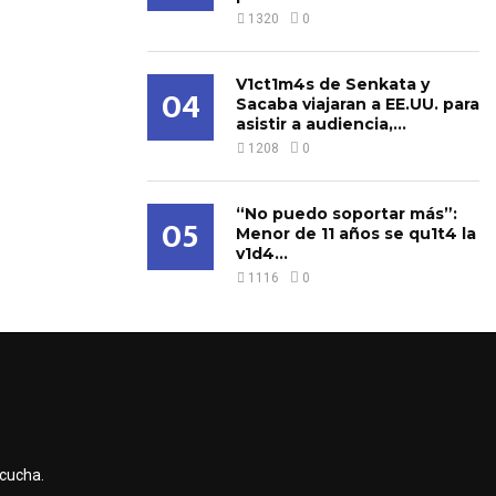
1320
0
V1ct1m4s de Senkata y
04
Sacaba viajaran a EE.UU. para
asistir a audiencia,...
1208
0
“No puedo soportar más”:
05
Menor de 11 años se qu1t4 la
v1d4...
1116
0
scucha.