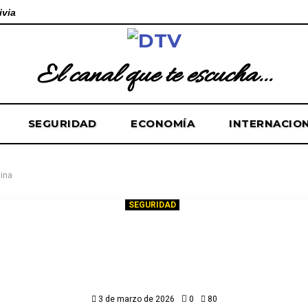
ivia
El canal que te escucha...
SEGURIDAD
ECONOMÍA
INTERNACIO
ina
SEGURIDAD
ntamiento entre “jukus” y mine
o deja 18 heridos; investigan les
gravísimas y explosivos ilegales
3 de marzo de 2026
0
80