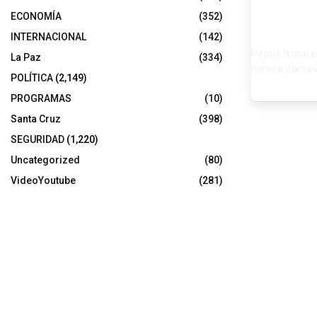
ECONOMÍA
(352)
INTERNACIONAL
(142)
Potosí, 3 marz
La Paz
(334)
minera y presu
POLÍTICA
(2,149)
PROGRAMAS
(10)
Santa Cruz
(398)
SEGURIDAD
(1,220)
Uncategorized
(80)
VideoYoutube
(281)