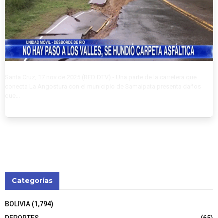
Santa Cruz, 17 nov de 2025 (RED DTV).- Una parte de la carretera que
conecta La Angostura con el municipio de Samaipata presenta daños
que...
Categorías
BOLIVIA
(1,794)
DEPORTES
(65)