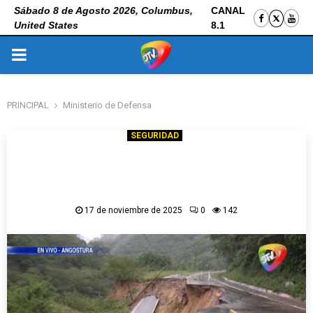
Sábado 8 de Agosto 2026, Columbus,
CANAL
United States
8.1
PRIMARY
MENU
PRINCIPAL
Ministerio de Defensa
SEGURIDAD
“No se puede pasar”: hundimiento de
plataforma asfáltica deja intransitable vía La
Angostura–Samaipata
17 de noviembre de 2025
0
142