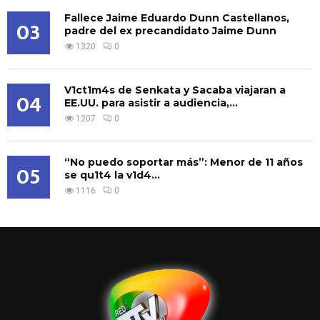
Fallece Jaime Eduardo Dunn Castellanos,
03
padre del ex precandidato Jaime Dunn
1320
0
V1ct1m4s de Senkata y Sacaba viajaran a
04
EE.UU. para asistir a audiencia,...
1207
0
“No puedo soportar más”: Menor de 11 años
05
se qu1t4 la v1d4...
1116
0