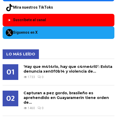
Mira nuestros TikToks
Suscríbete al canal
Síguenos en X
LO MÁS LEÍDO
‘Hay que m4t4rlo, hay que c4rne4rl0’: Evista
01
denuncia xen0f0b14 y violencia de...
1733
0
Capturan a pez gordo, brasileño es
02
aprehendido en Guayaramerin tiene orden
de...
1460
0