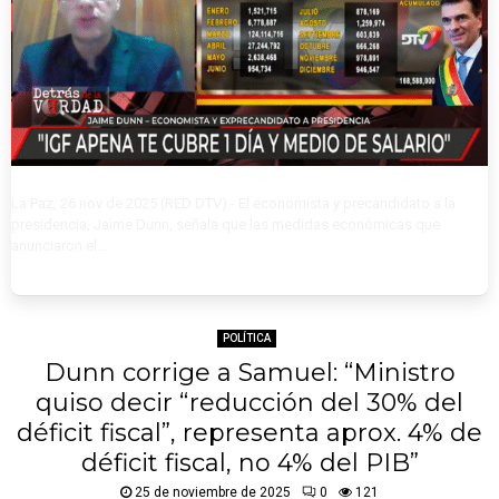
La Paz, 26 nov de 2025 (RED DTV).- ‎El economista y precandidato a la
presidencia, Jaime Dunn, señala que las medidas económicas que
anunciaron el...
POLÍTICA
Dunn corrige a Samuel: “Ministro
quiso decir “reducción del 30% del
déficit fiscal”, representa aprox. 4% de
déficit fiscal, no 4% del PIB”
25 de noviembre de 2025
0
121