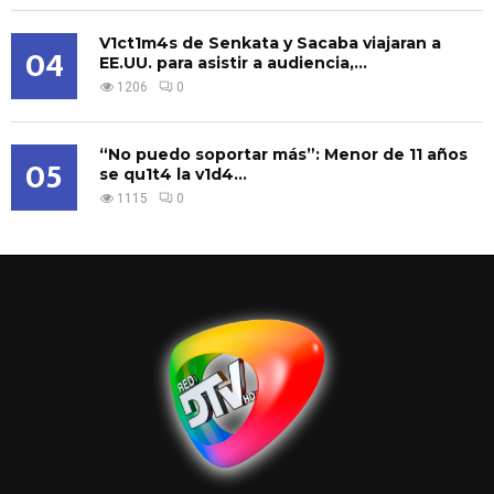
V1ct1m4s de Senkata y Sacaba viajaran a
04
EE.UU. para asistir a audiencia,...
1206
0
“No puedo soportar más”: Menor de 11 años
05
se qu1t4 la v1d4...
1115
0