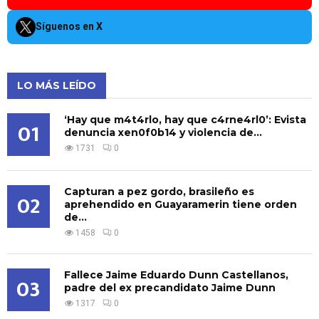
Síguenos en X
LO MÁS LEÍDO
‘Hay que m4t4rlo, hay que c4rne4rl0’: Evista
01
denuncia xen0f0b14 y violencia de...
1731
0
Capturan a pez gordo, brasileño es
02
aprehendido en Guayaramerin tiene orden
de...
1458
0
Fallece Jaime Eduardo Dunn Castellanos,
03
padre del ex precandidato Jaime Dunn
1317
0