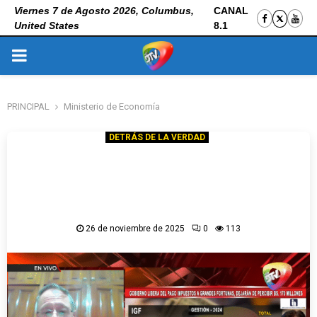
Viernes 7 de Agosto 2026, Columbus,
CANAL
United States
8.1
PRIMARY
MENU
PRINCIPAL
Ministerio de Economía
DETRÁS DE LA VERDAD
Dunn alerta que el plan económico de Paz
“no revierte la crisis” y advierte que
eliminar el IGF no atraerá inversión sin
seguridad jurídica
26 de noviembre de 2025
0
113