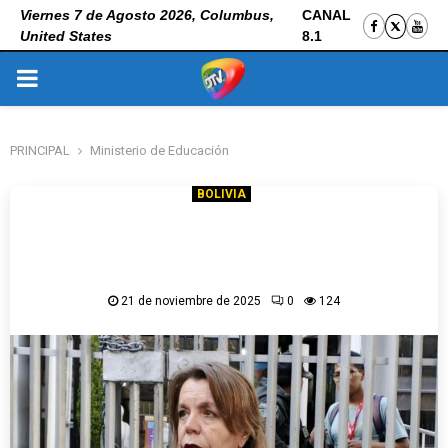
Viernes 7 de Agosto 2026, Columbus,
CANAL
United States
8.1
PRIMARY
MENU
PRINCIPAL
Ministerio de Educación
BOLIVIA
Andecop plantea mejorar la calidad
educativa y que negociación de pensiones
sea de forma privada
21 de noviembre de 2025
0
124