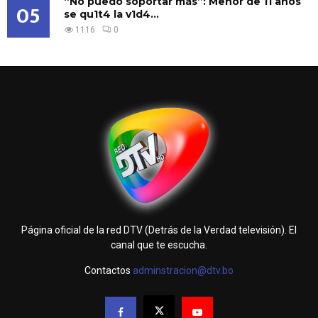
“No puedo soportar más”: Menor de 11 años
05
se qu1t4 la v1d4...
1116
0
Página oficial de la red DTV (Detrás de la Verdad televisión). El
canal que te escucha.
Contactos
adminstracion@dtv.bo