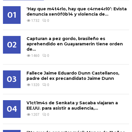
‘Hay que m4t4rlo, hay que c4rne4rl0’: Evista
01
denuncia xen0f0b14 y violencia de...
1732
0
Capturan a pez gordo, brasileño es
02
aprehendido en Guayaramerin tiene orden
de...
1460
0
Fallece Jaime Eduardo Dunn Castellanos,
03
padre del ex precandidato Jaime Dunn
1320
0
V1ct1m4s de Senkata y Sacaba viajaran a
04
EE.UU. para asistir a audiencia,...
1207
0