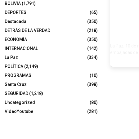
BOLIVIA
(1,791)
en 
DEPORTES
(65)
Destacada
(350)
DETRÁS DE LA VERDAD
(218)
ECONOMÍA
(350)
La Paz, 10 de 
INTERNACIONAL
(142)
embajadas de B
La Paz
(334)
POLÍTICA
(2,149)
PROGRAMAS
(10)
Santa Cruz
(398)
SEGURIDAD
(1,218)
Uncategorized
(80)
VideoYoutube
(281)