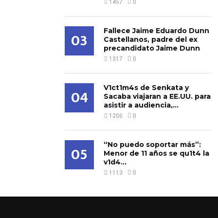
1457
0
Fallece Jaime Eduardo Dunn
03
Castellanos, padre del ex
precandidato Jaime Dunn
1317
0
V1ct1m4s de Senkata y
04
Sacaba viajaran a EE.UU. para
asistir a audiencia,...
1206
0
“No puedo soportar más”:
05
Menor de 11 años se qu1t4 la
v1d4...
1113
0