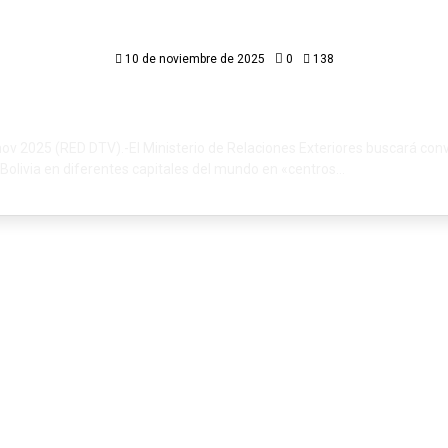
«centros de inteligencia económ
10 de noviembre de 2025
0
138
nov 2025 (RED DTV).-El Ministerio de Relaciones Exteriores buscará conve
olivia en diferentes capitales del mundo en «centros...