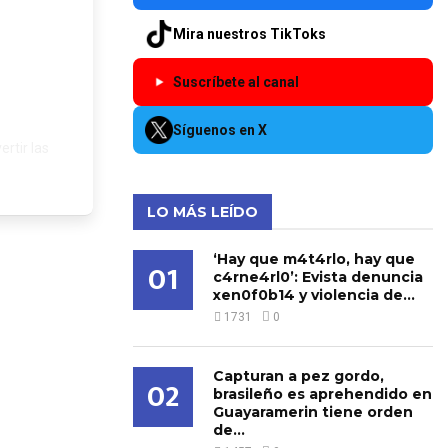
ica»
Mira nuestros TikToks
Suscríbete al canal
Síguenos en X
rtir las
LO MÁS LEÍDO
‘Hay que m4t4rlo, hay que
01
c4rne4rl0’: Evista denuncia
xen0f0b14 y violencia de...
1731
0
Capturan a pez gordo,
02
brasileño es aprehendido en
Guayaramerin tiene orden
de...