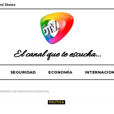
ed States
El canal que te escucha...
SEGURIDAD
ECONOMÍA
INTERNACIO
inisterio de Relaciones Exteriores
POLÍTICA
llería buscará convertir las emb