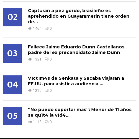
Capturan a pez gordo, brasileño es
02
aprehendido en Guayaramerin tiene orden
de...
1464
0
Fallece Jaime Eduardo Dunn Castellanos,
03
padre del ex precandidato Jaime Dunn
1321
0
V1ct1m4s de Senkata y Sacaba viajaran a
04
EE.UU. para asistir a audiencia,...
1210
0
“No puedo soportar más”: Menor de 11 años
05
se qu1t4 la v1d4...
1118
0