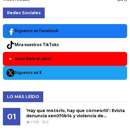
Redes Sociales
Síguenos en Facebook
Mira nuestros TikToks
Suscríbete al canal
Síguenos en X
LO MÁS LEÍDO
‘Hay que m4t4rlo, hay que c4rne4rl0’: Evista
01
denuncia xen0f0b14 y violencia de...
1735
0