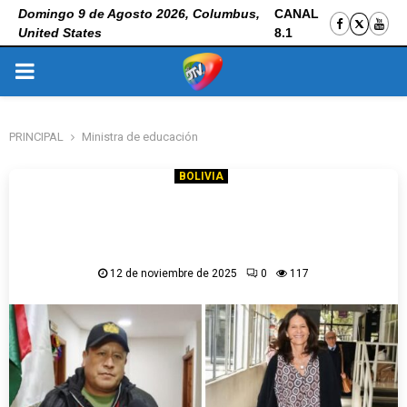
Domingo 9 de Agosto 2026, Columbus,
CANAL
United States
8.1
PRIMARY
MENU
PRINCIPAL
Ministra de educación
BOLIVIA
Magisterio rural asistirá a reunión con
Ministra de Educación: “1er tema que
debemos resolver es el salario”
12 de noviembre de 2025
0
117