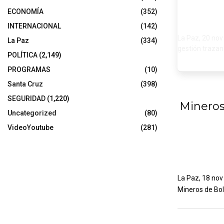
ECONOMÍA
(352)
INTERNACIONAL
(142)
La Paz, 20 nov
La Paz
(334)
gestión trazand
POLÍTICA
(2,149)
PROGRAMAS
(10)
Santa Cruz
(398)
SEGURIDAD
(1,220)
Mineros
Uncategorized
(80)
VideoYoutube
(281)
La Paz, 18 nov
Mineros de Boli