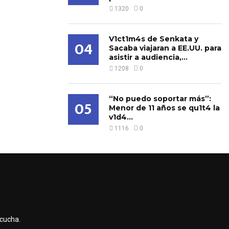
1320
0
V1ct1m4s de Senkata y
04
Sacaba viajaran a EE.UU. para
asistir a audiencia,...
1208
0
“No puedo soportar más”:
05
Menor de 11 años se qu1t4 la
v1d4...
1116
0
scucha.