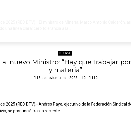
 de 2025 (RED DTV).–El ministro de Minería, Marco Antonio Calderón, a
o una línea clara: cero tolerancia a la...
BOLIVIA
 al nuevo Ministro: “Hay que trabajar po
y materia”
18 de noviembre de 2025
0
110
 de 2025 (RED DTV).- ‎Andres Paye, ejecutivo de la Federación Sindical 
via, se pronunció tras la reciente...