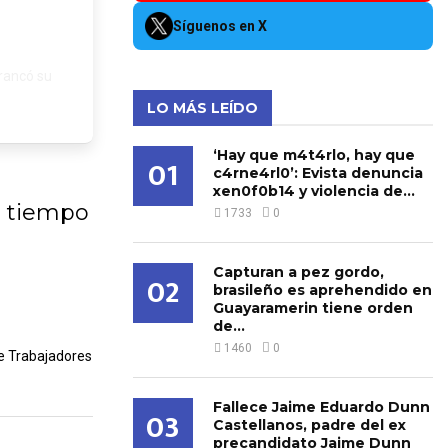
Síguenos en X
rrancó su
LO MÁS LEÍDO
‘Hay que m4t4rlo, hay que
01
c4rne4rl0’: Evista denuncia
xen0f0b14 y violencia de...
r tiempo
1733
0
Capturan a pez gordo,
02
brasileño es aprehendido en
Guayaramerin tiene orden
de...
1460
0
de Trabajadores
Fallece Jaime Eduardo Dunn
03
Castellanos, padre del ex
precandidato Jaime Dunn