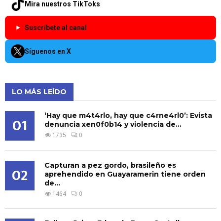
Mira nuestros TikToks
Suscríbete al canal
Síguenos en X
LO MÁS LEÍDO
‘Hay que m4t4rlo, hay que c4rne4rl0’: Evista
01
denuncia xen0f0b14 y violencia de...
1735
0
Capturan a pez gordo, brasileño es
02
aprehendido en Guayaramerin tiene orden
de...
1464
0