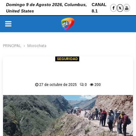
Domingo 9 de Agosto 2026, Columbus,
CANAL
United States
8.1
PRIMARY
MENU
PRINCIPAL
Morochata
SEGURIDAD
Bus con exceso de pasajeros y caída de 600
metros dejan 15 muertos en Cochabamba
27 de octubre de 2025
0
200