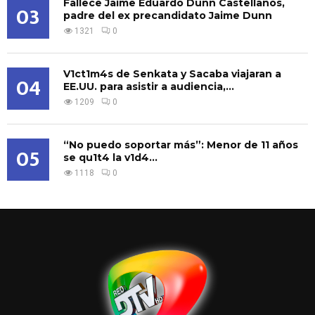
Fallece Jaime Eduardo Dunn Castellanos,
03
padre del ex precandidato Jaime Dunn
1321
0
V1ct1m4s de Senkata y Sacaba viajaran a
04
EE.UU. para asistir a audiencia,...
1209
0
“No puedo soportar más”: Menor de 11 años
05
se qu1t4 la v1d4...
1118
0