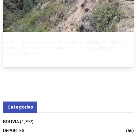
La Paz, 27 de oct de 2025 (RED DTV).- Un bus interdepartamental con
destino a Quillacollo se embarrancó en Morochata, Cochabamba,
dejando al menos 15...
Categorías
BOLIVIA
(1,797)
DEPORTES
(66)