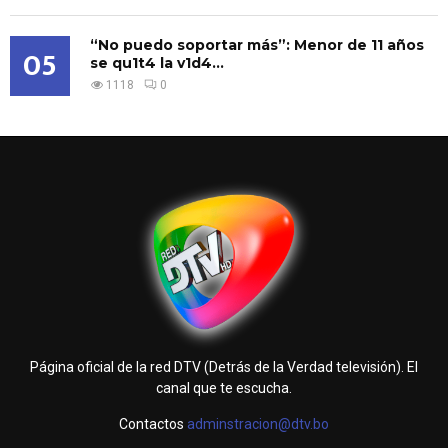
“No puedo soportar más”: Menor de 11 años
05
se qu1t4 la v1d4...
1118
0
Página oficial de la red DTV (Detrás de la Verdad televisión). El
canal que te escucha.
Contactos
adminstracion@dtv.bo