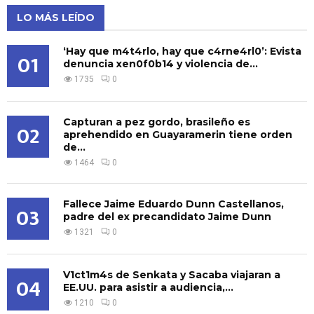
LO MÁS LEÍDO
‘Hay que m4t4rlo, hay que c4rne4rl0’: Evista
01
denuncia xen0f0b14 y violencia de...
1735
0
Capturan a pez gordo, brasileño es
02
aprehendido en Guayaramerin tiene orden
de...
1464
0
Fallece Jaime Eduardo Dunn Castellanos,
03
padre del ex precandidato Jaime Dunn
1321
0
V1ct1m4s de Senkata y Sacaba viajaran a
04
EE.UU. para asistir a audiencia,...
1210
0