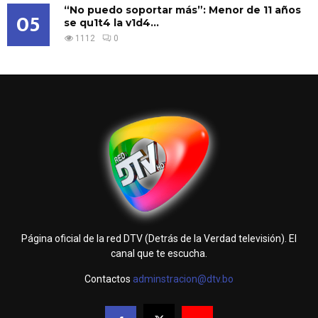
“No puedo soportar más”: Menor de 11 años
05
se qu1t4 la v1d4...
1112
0
Página oficial de la red DTV (Detrás de la Verdad televisión). El
canal que te escucha.
Contactos
adminstracion@dtv.bo