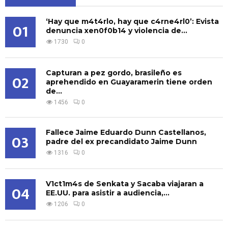
‘Hay que m4t4rlo, hay que c4rne4rl0’: Evista
01
denuncia xen0f0b14 y violencia de...
1730
0
Capturan a pez gordo, brasileño es
02
aprehendido en Guayaramerin tiene orden
de...
1456
0
Fallece Jaime Eduardo Dunn Castellanos,
03
padre del ex precandidato Jaime Dunn
1316
0
V1ct1m4s de Senkata y Sacaba viajaran a
04
EE.UU. para asistir a audiencia,...
1206
0