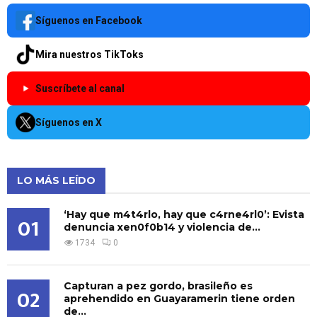
Síguenos en Facebook
Mira nuestros TikToks
Suscríbete al canal
Síguenos en X
LO MÁS LEÍDO
‘Hay que m4t4rlo, hay que c4rne4rl0’: Evista
01
denuncia xen0f0b14 y violencia de...
1734
0
Capturan a pez gordo, brasileño es
02
aprehendido en Guayaramerin tiene orden
de...