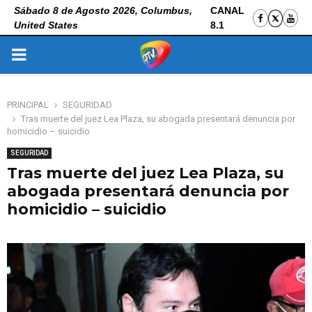
Sábado 8 de Agosto 2026, Columbus,
CANAL
United States
8.1
PRIMARY
MENU
PRINCIPAL
SEGURIDAD
Tras muerte del juez Lea Plaza, su abogada presentará denuncia por
homicidio – suicidio
SEGURIDAD
Tras muerte del juez Lea Plaza, su
abogada presentará denuncia por
homicidio – suicidio
26 de octubre de 2025
0
129