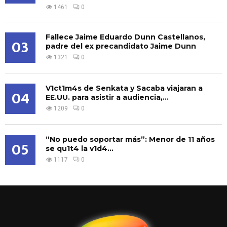
1461
0
Fallece Jaime Eduardo Dunn Castellanos,
03
padre del ex precandidato Jaime Dunn
1321
0
V1ct1m4s de Senkata y Sacaba viajaran a
04
EE.UU. para asistir a audiencia,...
1209
0
“No puedo soportar más”: Menor de 11 años
05
se qu1t4 la v1d4...
1117
0