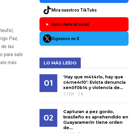
Mira nuestros TikToks
Suscríbete al canal
teufel,
rigo Paz,
Síguenos en X
 de las
o para salir
país más
LO MÁS LEÍDO
‘Hay que m4t4rlo, hay que
01
c4rne4rl0’: Evista denuncia
xen0f0b14 y violencia de...
1731
0
Capturan a pez gordo,
02
brasileño es aprehendido en
Guayaramerin tiene orden
de...