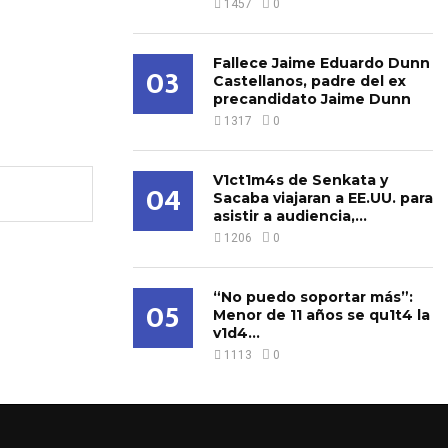
1457
0
Fallece Jaime Eduardo Dunn
03
Castellanos, padre del ex
precandidato Jaime Dunn
1317
0
V1ct1m4s de Senkata y
04
Sacaba viajaran a EE.UU. para
asistir a audiencia,...
1206
0
“No puedo soportar más”:
05
Menor de 11 años se qu1t4 la
v1d4...
1113
0