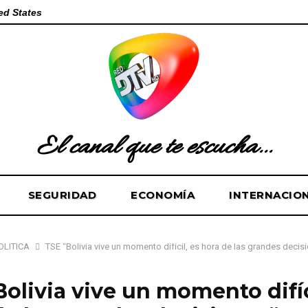
ed States
El canal que te escucha...
SEGURIDAD
ECONOMÍA
INTERNACIO
OLÍTICA
TSE “Bolivia vive un momento difícil, es hora de las grandes decis
Bolivia vive un momento difíc