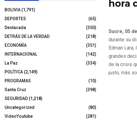
hora 
BOLIVIA
(1,791)
5 de noviembr
DEPORTES
(65)
Destacada
(350)
Sucre, 05 d
DETRÁS DE LA VERDAD
(218)
durante su d
ECONOMÍA
(351)
Edman Lara, l
INTERNACIONAL
(142)
grandes decis
La Paz
(334)
de la crisis 
POLÍTICA
(2,149)
justo, más sol
PROGRAMAS
(10)
Santa Cruz
(398)
SEGURIDAD
(1,218)
Uncategorized
(80)
VideoYoutube
(281)