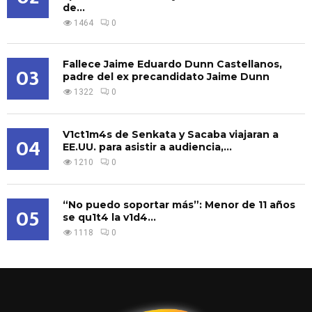
de...
1464
0
Fallece Jaime Eduardo Dunn Castellanos,
03
padre del ex precandidato Jaime Dunn
1322
0
V1ct1m4s de Senkata y Sacaba viajaran a
04
EE.UU. para asistir a audiencia,...
1210
0
“No puedo soportar más”: Menor de 11 años
05
se qu1t4 la v1d4...
1118
0