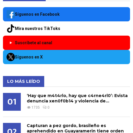
Síguenos en Facebook
Mira nuestros TikToks
Suscríbete al canal
Síguenos en X
LO MÁS LEÍDO
‘Hay que m4t4rlo, hay que c4rne4rl0’: Evista
01
denuncia xen0f0b14 y violencia de...
1735
0
Capturan a pez gordo, brasileño es
02
aprehendido en Guayaramerin tiene orden