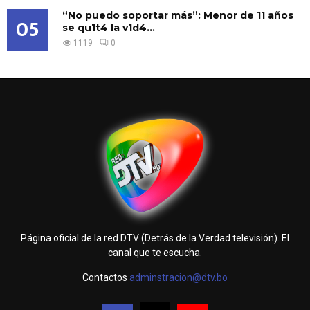
“No puedo soportar más”: Menor de 11 años
05
se qu1t4 la v1d4...
1119
0
Página oficial de la red DTV (Detrás de la Verdad televisión). El
canal que te escucha.
Contactos
adminstracion@dtv.bo