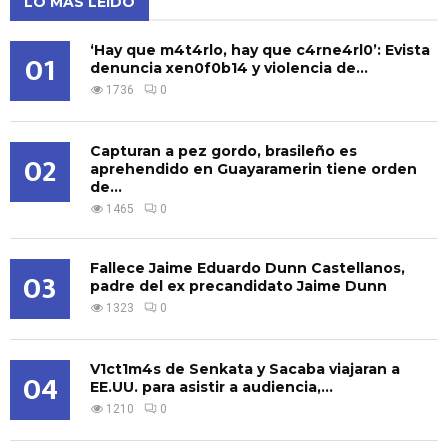
LO MÁS LEÍDO
‘Hay que m4t4rlo, hay que c4rne4rl0’: Evista
01
denuncia xen0f0b14 y violencia de...
1736
0
Capturan a pez gordo, brasileño es
02
aprehendido en Guayaramerin tiene orden
de...
1465
0
Fallece Jaime Eduardo Dunn Castellanos,
03
padre del ex precandidato Jaime Dunn
1323
0
V1ct1m4s de Senkata y Sacaba viajaran a
04
EE.UU. para asistir a audiencia,...
1210
0