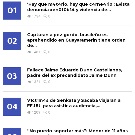
‘Hay que m4t4rlo, hay que c4rne4rl0’: Evista
01
denuncia xen0f0b14 y violencia de...
1734
0
Capturan a pez gordo, brasileño es
02
aprehendido en Guayaramerin tiene orden
de...
1461
0
Fallece Jaime Eduardo Dunn Castellanos,
03
padre del ex precandidato Jaime Dunn
1321
0
V1ct1m4s de Senkata y Sacaba viajaran a
04
EE.UU. para asistir a audiencia,...
1209
0
“No puedo soportar más”: Menor de 11 años