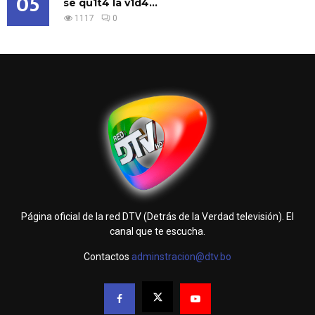
05
se qu1t4 la v1d4...
1117
0
Página oficial de la red DTV (Detrás de la Verdad televisión). El
canal que te escucha.
Contactos
adminstracion@dtv.bo