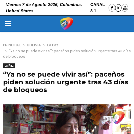
Viernes 7 de Agosto 2026, Columbus,
CANAL
United States
8.1
PRIMARY
MENU
PRINCIPAL
BOLIVIA
La Paz
“Ya no se puede vivir así”: paceños piden solución urgente tras 43 días
de bloqueos
La Paz
“Ya no se puede vivir así”: paceños
piden solución urgente tras 43 días
de bloqueos
12 de junio de 2026
0
42