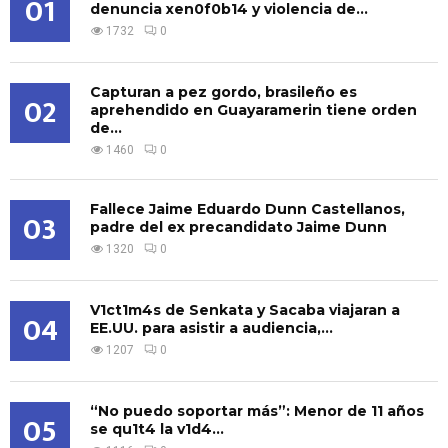
01
denuncia xen0f0b14 y violencia de...
1732
0
Capturan a pez gordo, brasileño es
02
aprehendido en Guayaramerin tiene orden
de...
1460
0
Fallece Jaime Eduardo Dunn Castellanos,
03
padre del ex precandidato Jaime Dunn
1320
0
V1ct1m4s de Senkata y Sacaba viajaran a
04
EE.UU. para asistir a audiencia,...
1207
0
“No puedo soportar más”: Menor de 11 años
05
se qu1t4 la v1d4...