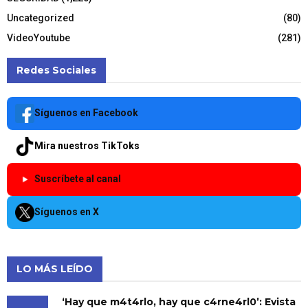
Uncategorized
(80)
VideoYoutube
(281)
Redes Sociales
Síguenos en Facebook
Mira nuestros TikToks
Suscríbete al canal
Síguenos en X
LO MÁS LEÍDO
‘Hay que m4t4rlo, hay que c4rne4rl0’: Evista