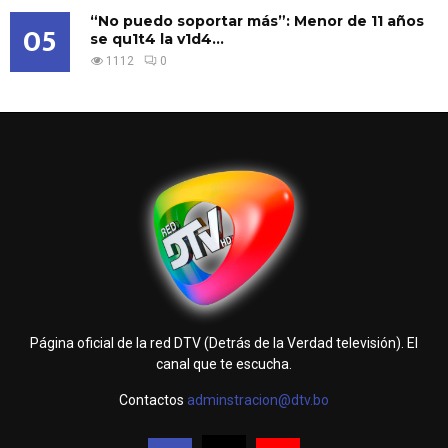
“No puedo soportar más”: Menor de 11 años
05
se qu1t4 la v1d4...
1112
0
Página oficial de la red DTV (Detrás de la Verdad televisión). El
canal que te escucha.
Contactos
adminstracion@dtv.bo