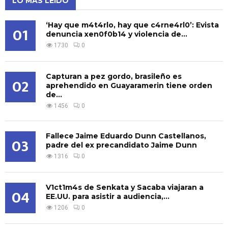
LO MÁS LEÍDO
‘Hay que m4t4rlo, hay que c4rne4rl0’: Evista
01
denuncia xen0f0b14 y violencia de...
1730
0
Capturan a pez gordo, brasileño es
02
aprehendido en Guayaramerin tiene orden
de...
1456
0
Fallece Jaime Eduardo Dunn Castellanos,
03
padre del ex precandidato Jaime Dunn
1316
0
V1ct1m4s de Senkata y Sacaba viajaran a
04
EE.UU. para asistir a audiencia,...
1206
0