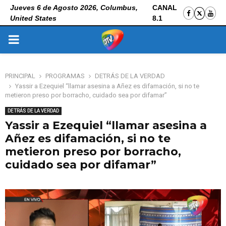
Jueves 6 de Agosto 2026, Columbus,
CANAL
United States
8.1
PRIMARY
MENU
PRINCIPAL
PROGRAMAS
DETRÁS DE LA VERDAD
Yassir a Ezequiel “llamar asesina a Añez es difamación, si no te
metieron preso por borracho, cuidado sea por difamar”
DETRÁS DE LA VERDAD
Yassir a Ezequiel “llamar asesina a
Añez es difamación, si no te
metieron preso por borracho,
cuidado sea por difamar”
7 de noviembre de 2025
0
129