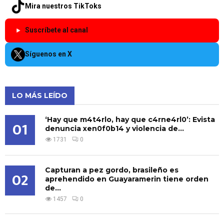
Mira nuestros TikToks
Suscríbete al canal
Síguenos en X
LO MÁS LEÍDO
‘Hay que m4t4rlo, hay que c4rne4rl0’: Evista
01
denuncia xen0f0b14 y violencia de...
1731
0
Capturan a pez gordo, brasileño es
02
aprehendido en Guayaramerin tiene orden
de...
1457
0