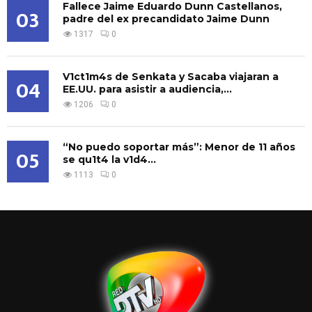
Fallece Jaime Eduardo Dunn Castellanos,
03
padre del ex precandidato Jaime Dunn
1317
0
V1ct1m4s de Senkata y Sacaba viajaran a
04
EE.UU. para asistir a audiencia,...
1206
0
“No puedo soportar más”: Menor de 11 años
05
se qu1t4 la v1d4...
1113
0