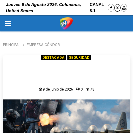
Jueves 6 de Agosto 2026, Columbus,
CANAL
United States
8.1
PRIMARY
MENU
PRINCIPAL
EMPRESA CÓNDOR
DESTACADA
SEGURIDAD
Avión Hércules de FAB partió hacia Brasil
para recoger agentes químicos comprados a
la empresa Cóndor
9 de junio de 2026
0
78