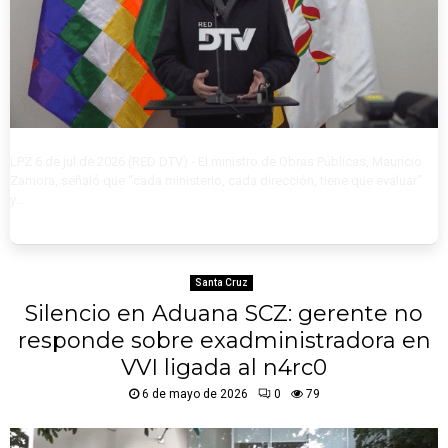
LPZ 6 de jul de 2026 (RED DTV).- El ministro de Obras Públicas, Mauricio
Zamora, señaló que “cada ministerio, cada dirección, tiene que evaluar”
y...
Santa Cruz
Silencio en Aduana SCZ: gerente no
responde sobre exadministradora en
VVI ligada al n4rc0
6 de mayo de 2026
0
79