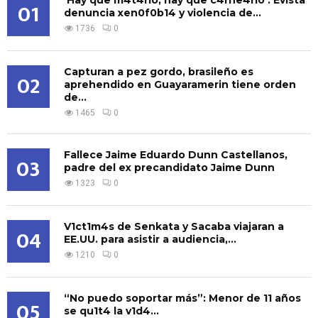
01
denuncia xen0f0b14 y violencia de...
1736
0
Capturan a pez gordo, brasileño es
02
aprehendido en Guayaramerin tiene orden
de...
1465
0
Fallece Jaime Eduardo Dunn Castellanos,
03
padre del ex precandidato Jaime Dunn
1323
0
V1ct1m4s de Senkata y Sacaba viajaran a
04
EE.UU. para asistir a audiencia,...
1210
0
“No puedo soportar más”: Menor de 11 años
05
se qu1t4 la v1d4...