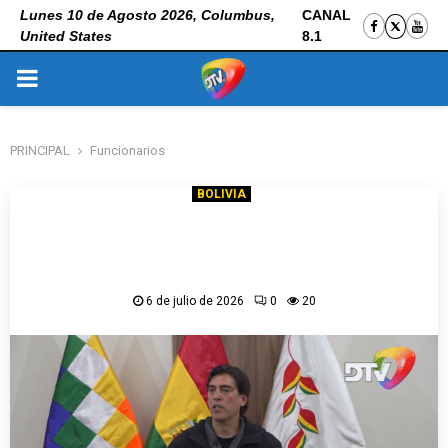
Lunes 10 de Agosto 2026, Columbus,
CANAL
United States
8.1
PRIMARY
MENU
PRINCIPAL
Funcionarios
BOLIVIA
Min Zamora sobre funcionarios: “Si esa
persona no le hace bien a la entidad, habrá
que apartarla”
6 de julio de 2026
0
20