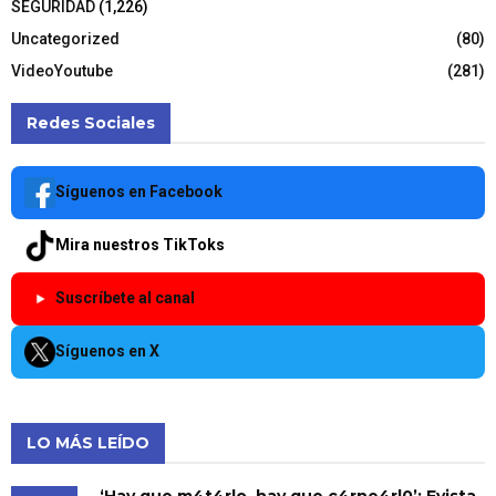
SEGURIDAD
(1,226)
Uncategorized
(80)
VideoYoutube
(281)
Redes Sociales
Síguenos en Facebook
Mira nuestros TikToks
Suscríbete al canal
Síguenos en X
LO MÁS LEÍDO
‘Hay que m4t4rlo, hay que c4rne4rl0’: Evista