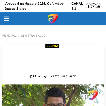
Jueves 6 de Agosto 2026, Columbus,
CANAL
United States
8.1
PRIMARY
MENU
PRINCIPAL
MINISTRA SALUD
BOLIVIA
“No cumple los requisitos de idoneidad,
mérito, transparencia para ejercer un
cargo”: Peña sobre continuidad de Dir.
AISEM
14 de mayo de 2026
0
30