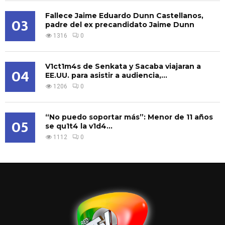
Fallece Jaime Eduardo Dunn Castellanos,
03
padre del ex precandidato Jaime Dunn
1316
0
V1ct1m4s de Senkata y Sacaba viajaran a
04
EE.UU. para asistir a audiencia,...
1206
0
“No puedo soportar más”: Menor de 11 años
05
se qu1t4 la v1d4...
1112
0