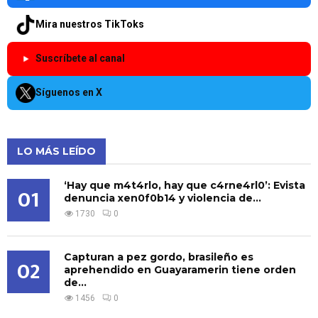
Mira nuestros TikToks
Suscríbete al canal
Síguenos en X
LO MÁS LEÍDO
‘Hay que m4t4rlo, hay que c4rne4rl0’: Evista
01
denuncia xen0f0b14 y violencia de...
1730
0
Capturan a pez gordo, brasileño es
02
aprehendido en Guayaramerin tiene orden
de...
1456
0