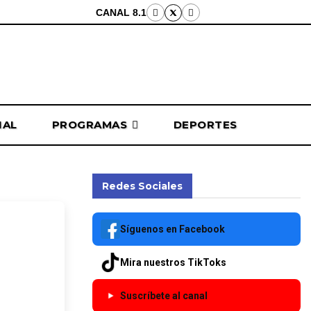
CANAL 8.1
NAL
PROGRAMAS
DEPORTES
Redes Sociales
unión;
Síguenos en Facebook
 final”
Mira nuestros TikToks
Suscríbete al canal