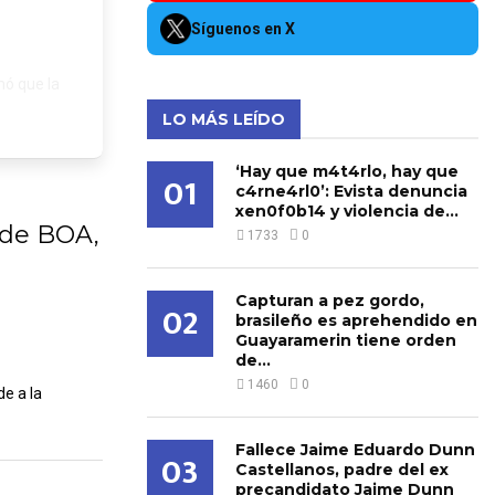
Síguenos en X
mó que la
LO MÁS LEÍDO
‘Hay que m4t4rlo, hay que
01
c4rne4rl0’: Evista denuncia
xen0f0b14 y violencia de...
o de BOA,
1733
0
Capturan a pez gordo,
02
brasileño es aprehendido en
Guayaramerin tiene orden
de...
1460
0
de a la
Fallece Jaime Eduardo Dunn
03
Castellanos, padre del ex
precandidato Jaime Dunn