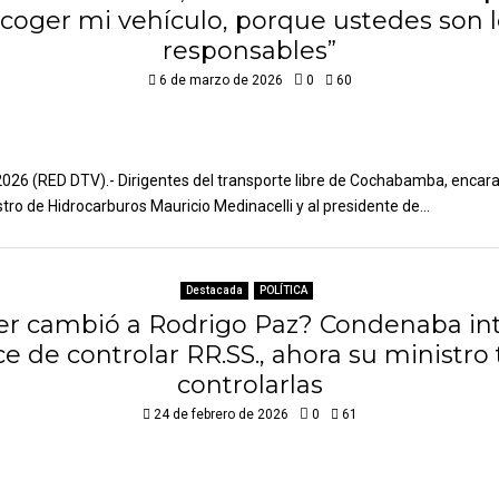
coger mi vehículo, porque ustedes son 
responsables”
6 de marzo de 2026
0
60
026 (RED DTV).- Dirigentes del transporte libre de Cochabamba, encar
stro de Hidrocarburos Mauricio Medinacelli y al presidente de...
Destacada
POLÍTICA
er cambió a Rodrigo Paz? Condenaba in
ce de controlar RR.SS., ahora su ministro 
controlarlas
24 de febrero de 2026
0
61