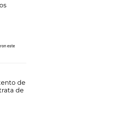
los
aron este
tento de
trata de