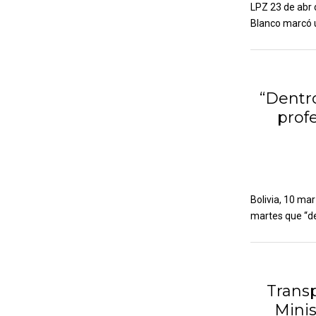
LPZ 23 de abr 
Blanco marcó un
“Dentro
prof
Bolivia, 10 ma
martes que “den
Transp
Minis