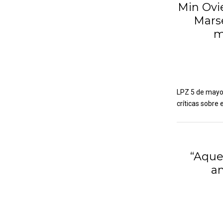
Min Ovi
Mars
m
LPZ 5 de mayo 
críticas sobre 
“Aque
an