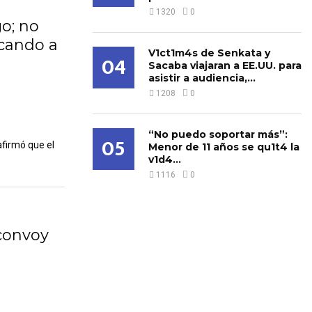
1320
0
o; no
cando a
V1ct1m4s de Senkata y
04
Sacaba viajaran a EE.UU. para
asistir a audiencia,...
1208
0
“No puedo soportar más”:
05
afirmó que el
Menor de 11 años se qu1t4 la
v1d4...
1116
0
convoy