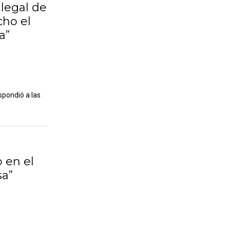
legal de
ho el
a”
spondió a las
 en el
sa”