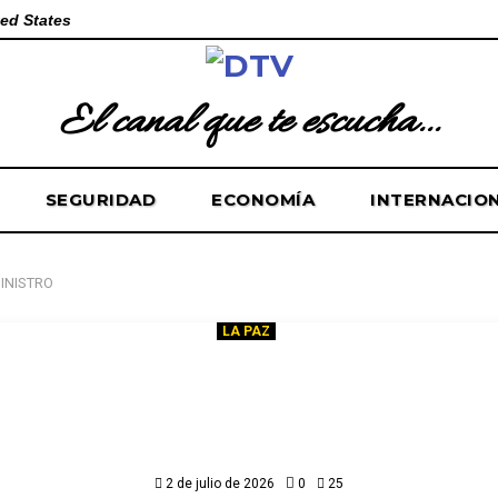
ed States
El canal que te escucha...
SEGURIDAD
ECONOMÍA
INTERNACIO
INISTRO
LA PAZ
rno y TSJ bajan tensiones tras re
iedo asegura que hubo “un buen
y “no hay próxima reunión”
2 de julio de 2026
0
25