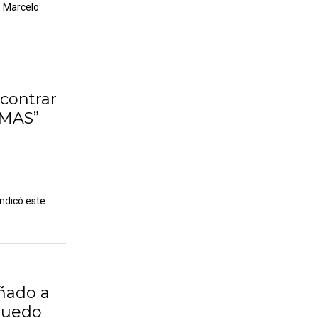
, Marcelo
ncontrar
 MAS”
indicó este
añado a
 puedo