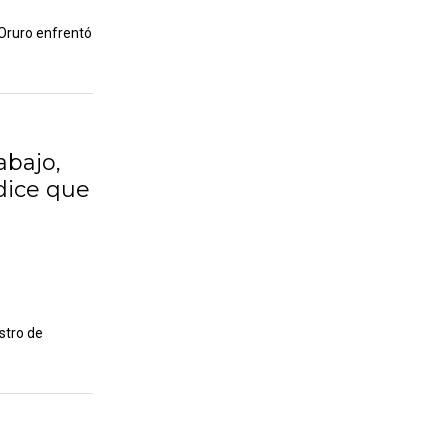
 Oruro enfrentó
abajo,
dice que
stro de