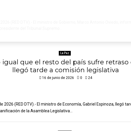
e 2026 (RED DTV).- El ministro de Gobierno, Marco Antonio Oviedo, infor
 presidente del Tribunal Supremo...
La Paz
 igual que el resto del país sufre retras
llegó tarde a comisión legislativa
16 de junio de 2026
0
24
de 2026 (RED DTV).- El ministro de Economía, Gabriel Espinoza, llegó tar
anificación de la Asamblea Legislativa...