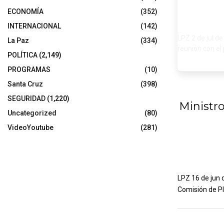
ECONOMÍA
(352)
INTERNACIONAL
(142)
LPZ 2 de jul d
La Paz
(334)
reunión con el
POLÍTICA
(2,149)
PROGRAMAS
(10)
Santa Cruz
(398)
SEGURIDAD
(1,220)
Ministro
Uncategorized
(80)
VideoYoutube
(281)
LPZ 16 de jun 
Comisión de Pl