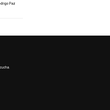
odrigo Paz
scucha.