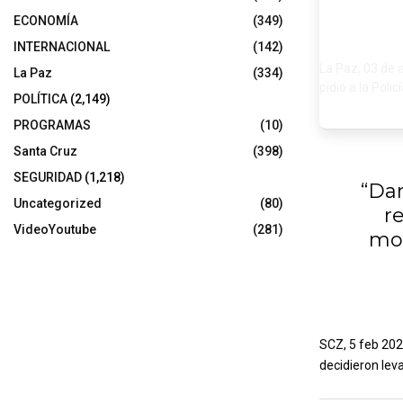
ECONOMÍA
(349)
INTERNACIONAL
(142)
La Paz, 03 de 
La Paz
(334)
pidió a la Polic
POLÍTICA
(2,149)
PROGRAMAS
(10)
Santa Cruz
(398)
SEGURIDAD
(1,218)
“Da
Uncategorized
(80)
r
VideoYoutube
(281)
mot
SCZ, 5 feb 202
decidieron leva