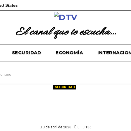
ed States
El canal que te escucha...
SEGURIDAD
ECONOMÍA
INTERNACIO
ontero
SEGURIDAD
rgó el 4rm4 afuera y entró direc
4r4r”: hermana de joven b4l3a4
ontero pide captura del 4t4c4n
3 de abril de 2026
0
186