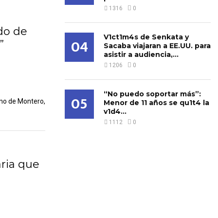
1316
0
ado de
V1ct1m4s de Senkata y
04
”
Sacaba viajaran a EE.UU. para
asistir a audiencia,...
1206
0
“No puedo soportar más”:
05
ino de Montero,
Menor de 11 años se qu1t4 la
v1d4...
1112
0
aria que