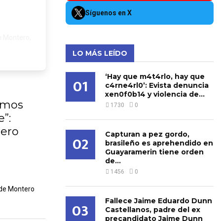
Síguenos en X
en Montero,
LO MÁS LEÍDO
‘Hay que m4t4rlo, hay que
01
c4rne4rl0’: Evista denuncia
xen0f0b14 y violencia de...
imos
1730
0
”:
tero
Capturan a pez gordo,
02
brasileño es aprehendido en
Guayaramerin tiene orden
de...
1456
0
 de Montero
Fallece Jaime Eduardo Dunn
03
Castellanos, padre del ex
precandidato Jaime Dunn