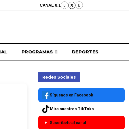
CANAL 8.1
NAL
PROGRAMAS
DEPORTES
Redes Sociales
to a
Síguenos en Facebook
d0 en
Mira nuestros TikToks
t3
Suscríbete al canal