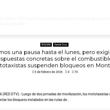
abril 2026 z- (DTV) La hermana del joven baleado en el billar Monarca, 
ía la aprehensión...
BOLIVIA
Santa Cruz
mos una pausa hasta el lunes, pero exig
espuestas concretas sobre el combustible
otaxistas suspenden bloqueos en Mon
5 de febrero de 2026
0
70
6 (RED DTV).- Luego de dos jornadas de movilización, los mototaxistas
ntar los bloqueos instalados en las rutas de...