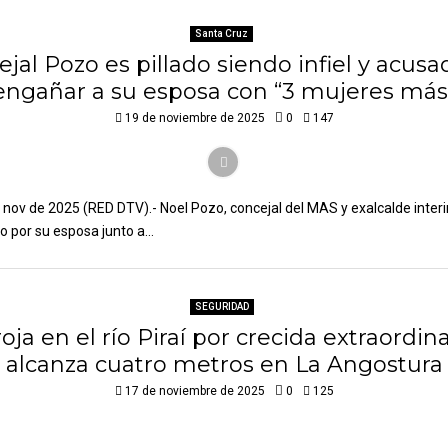
Santa Cruz
jal Pozo es pillado siendo infiel y acus
engañar a su esposa con “3 mujeres más
19 de noviembre de 2025
0
147
 nov de 2025 (RED DTV).- Noel Pozo, concejal del MAS y exalcalde inter
 por su esposa junto a...
SEGURIDAD
roja en el río Piraí por crecida extraordin
alcanza cuatro metros en La Angostura
17 de noviembre de 2025
0
125